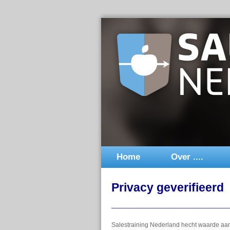
Home
Over ....
Privacy geverifieerd
_________________________________
Salestraining Nederland hecht waarde aan 