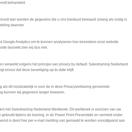
 wordt behandeld.
e invult dan worden de gegevens die u ons toestuurt bewaard zolang als nodig is
deling daarvan.
tend Google Analytics om te kunnen analyseren hoe bezoekers onze website
ite bezoekt zien wij dus niet.
n verwerkt volgens het principe van privacy by default. Salestraining Nederland
t ervoor dat deze beveiliging up-to-date blijft.
als dit noodzakelijk is voor de in deze Privacyverklaring genoemde
ing kunnen wij gegevens langer bewaren.
ers het Salestraining Nederland Werkboek. Dit werkboek is voorzien van uw
k gebruikt tijdens de training, in de Power Point Presentatie en vermeld onder
gewenst is dient hier per e-mail melding van gemaakt te worden voorafgaand aan