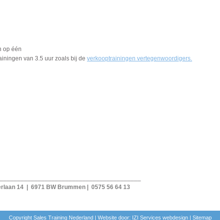
n op één
iningen van 3.5 uur zoals bij de
verkooptrainingen vertegenwoordigers.
_________________________________________
burgerlaan 14 | 6971 BW Brummen | 0575 56 64 13
Copyright Sales Training Nederland | Website door: IZI Services
webdesign
|
Sitemap