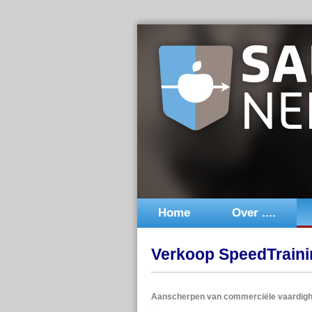
Home
Over ....
Verkoop SpeedTraini
Aanscherpen van commerciële vaardighe