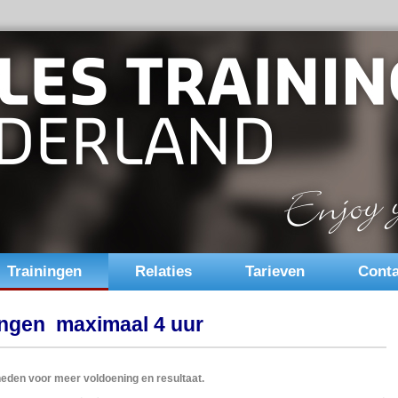
Trainingen
Relaties
Tarieven
Conta
ngen maximaal 4 uur
den voor meer voldoening en resultaat.