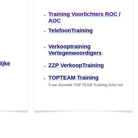
Training Voorlichters ROC /
AOC
TelefoonTraining
Verkooptraining
g
Vertegenwoordigers
ijke
ZZP VerkoopTraining
TOPTEAM Training
3 uur durende TOP TEAM Training
Juist nu!