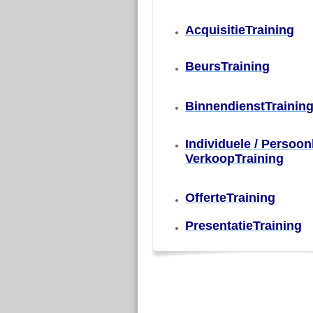
AcquisitieTraining
BeursTraining
BinnendienstTrainin
I
ndividuele / Persoonl
VerkoopTraining
OfferteTraining
PresentatieTraining