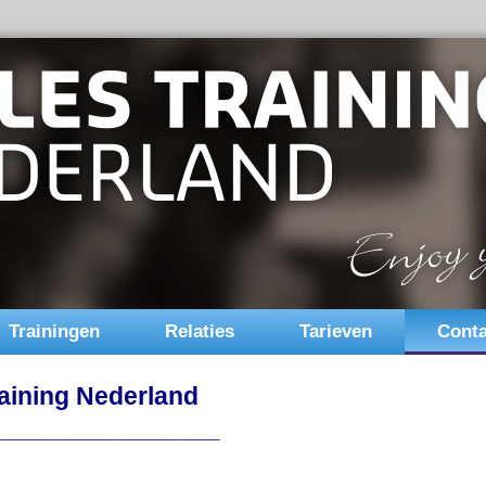
Trainingen
Relaties
Tarieven
Conta
aining Nederland
______________________________