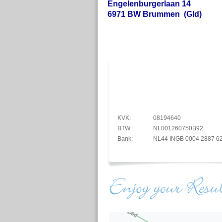
Engelenburgerlaan 14
6971 BW Brummen (Gld)
KVK:
08194640
BTW:
NL001260750B92
Bank:
NL44 INGB 0004 2887 6