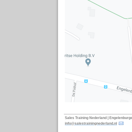
_________________________________
Sales Training Nederland | Engele
info@salestrainingnederland.nl