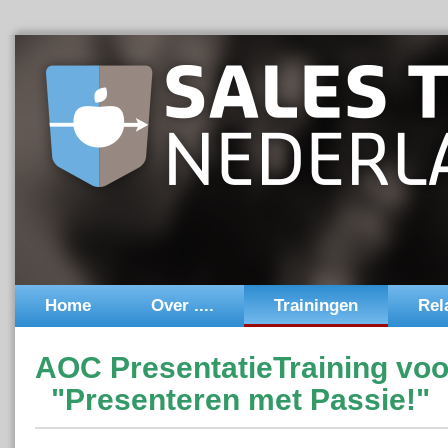
Home
Over ....
Trainingen
Rel
AOC PresentatieTraining voo
"Presenteren met Passie!"